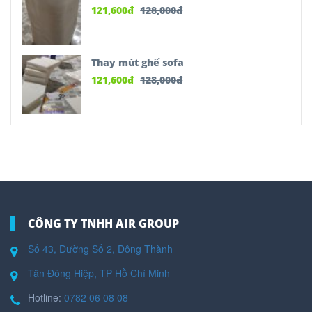
121,600
đ
128,000
đ
Thay mút ghế sofa
121,600
đ
128,000
đ
CÔNG TY TNHH AIR GROUP
Số 43, Đường Số 2, Đông Thành
Tân Đông Hiệp, TP Hồ Chí Minh
Hotline:
0782 06 08 08