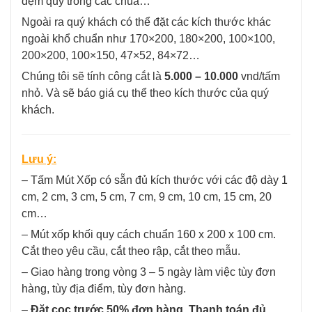
đệm quỳ trong các chùa…
Ngoài ra quý khách có thể đặt các kích thước khác
ngoài khổ chuẩn như 170×200, 180×200, 100×100,
200×200, 100×150, 47×52, 84×72…
Chúng tôi sẽ tính công cắt là
5.000 – 10.000
vnd/tấm
nhỏ. Và sẽ báo giá cụ thể theo kích thước của quý
khách.
Lưu ý:
– Tấm Mút Xốp có sẵn đủ kích thước với các độ dày 1
cm, 2 cm, 3 cm, 5 cm, 7 cm, 9 cm, 10 cm, 15 cm, 20
cm…
– Mút xốp khối quy cách chuẩn 160 x 200 x 100 cm.
Cắt theo yêu cầu, cắt theo rập, cắt theo mẫu.
– Giao hàng trong vòng 3 – 5 ngày làm việc tùy đơn
hàng, tùy địa điểm, tùy đơn hàng.
–
Đặt cọc trước 50% đơn hàng. Thanh toán đủ