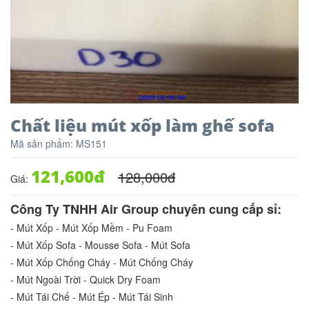
Chất liệu mút xốp làm ghế sofa
Mã sản phẩm:
MS151
121,600
đ
128,000
đ
Giá:
Công Ty TNHH Air Group chuyên cung cấp sỉ:
- Mút Xốp - Mút Xốp Mềm - Pu Foam
- Mút Xốp Sofa - Mousse Sofa - Mút Sofa
- Mút Xốp Chống Cháy - Mút Chống Cháy
- Mút Ngoài Trời - Quick Dry Foam
- Mút Tái Chế - Mút Ép - Mút Tái Sinh