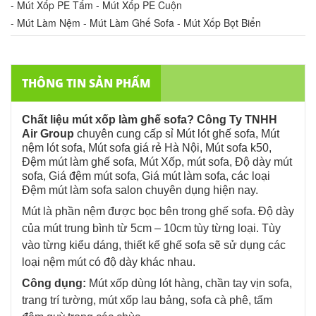
- Mút Xốp PE Tấm - Mút Xốp PE Cuộn
- Mút Làm Nệm - Mút Làm Ghế Sofa - Mút Xốp Bọt Biển
THÔNG TIN SẢN PHẨM
Chất liệu mút xốp làm ghế sofa?
Công Ty TNHH
Air Group
chuyên cung cấp sỉ Mút lót ghế sofa, Mút
nệm lót sofa, Mút sofa giá rẻ Hà Nội, Mút sofa k50,
Đệm mút làm ghế sofa, Mút Xốp, mút sofa, Độ dày mút
sofa,
Giá đệm mút sofa, Giá mút làm sofa,
các loại
Đệm mút làm sofa salon chuyên dụng hiện nay.
Mút là phần nệm được bọc bên trong ghế sofa. Độ dày
của mút trung bình từ 5cm – 10cm tùy từng loại. Tùy
vào từng kiểu dáng, thiết kế ghế sofa sẽ sử dụng các
loại nệm mút có độ dày khác nhau.
Công dụng:
Mút xốp dùng lót hàng, chần tay vịn sofa,
trang trí tường, mút xốp lau bảng, sofa cà phê, tấm