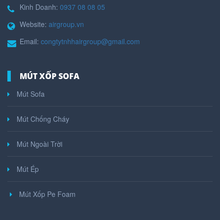
Kinh Doanh:
0937 08 08 05
Website:
airgroup.vn
Email:
congtytnhhairgroup@gmail.com
MÚT XỐP SOFA
Mút Sofa
Mút Chống Cháy
Mút Ngoài Trời
Mút Ép
Mút Xốp Pe Foam