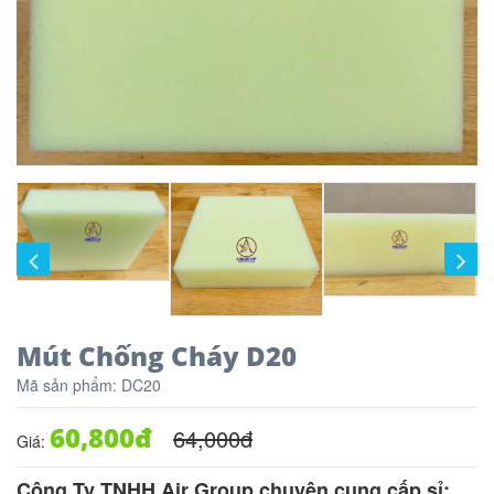
Mút Chống Cháy D20
Mã sản phẩm:
DC20
60,800
đ
64,000
đ
Giá:
Công Ty TNHH Air Group chuyên cung cấp sỉ: