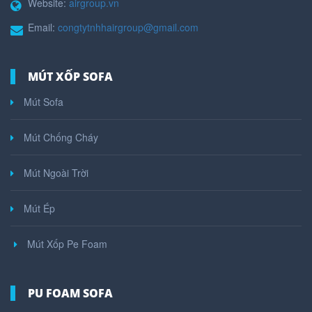
Website:
airgroup.vn
Email:
congtytnhhairgroup@gmail.com
MÚT XỐP SOFA
Mút Sofa
Mút Chống Cháy
Mút Ngoài Trời
Mút Ép
Mút Xốp Pe Foam
PU FOAM SOFA