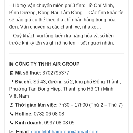
– Hỗ trợ vận chuyển miễn phí 3 tỉnh: Hồ Chí Minh,
Bình Dương, Đồng Nai, Lâm Đồng… Các tỉnh khác từ
sẽ báo giá cụ thể theo địa chỉ nhận hàng trong hóa
đơn. Vận chuyển ra các chành xe, nhà xe…
– Quý khách vui lòng kiểm tra hàng hóa và số tiền
trước khi ký tên và ghi rõ họ tên + sđt người nhận.
🏢
CÔNG TY TNHH AIR GROUP
🧾
Mã số thuế:
3702795377
📍
Địa chỉ:
Số 43, đường số 2, khu phố Đông Thành,
Phường Tân Đông Hiệp, Thành phố Hồ Chí Minh,
Việt Nam
⏰
Thời gian làm việc:
7h30 – 17h00 (Thứ 2 – Thứ 7)
📞
Hotline:
0782 06 08 08
📞
Kinh doanh:
0937 08 08 05
✉️
Email:
congtytnhhairgroup@gmail.com