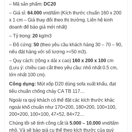
– Mã sản phẩm:
DC20
– Giá sỉ:
64.000
vnd/tấm (Kích thước chuẩn 160 x 200
x 1 cm – Giá thay đổi theo thị trường. Liên hệ kinh
doanh để báo giá mới nhất)
– Tỷ trọng:
20
kg/m3
– Độ cứng:
50
(theo yêu cầu khách hàng 30 – 70 – 90,
nếu đặt hàng với số lượng >=50 m3).
– Quy cách: (rộng x dài x cao)
160 x 200 x 100
cm
(Lưu ý: chiều cao cắt theo yêu cầu: nhỏ nhất 0.5 cm,
lớn nhất 100 cm).
Công dụng:
Mút xốp D20 dùng sofa xuất khẩu, đạt
tiêu chuẩn chống cháy CA TB 117…
Ngoài ra quý khách có thể đặt các kích thước khác
ngoài khổ chuẩn như 170×200, 180×200, 100×100,
200×200, 100×100, 47×52, 84×72…
Chúng tôi sẽ tính công cắt là
5.000 – 10.000
vnd/tấm
nhỏ. Và sẽ báo giá cụ thể theo kích thước của quý