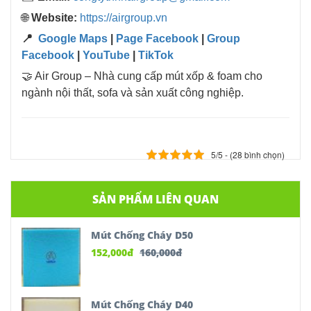
🌐
Website:
https://airgroup.vn
📍
Google Maps
|
Page Facebook
|
Group
Facebook
|
YouTube
|
TikTok
🤝 Air Group – Nhà cung cấp mút xốp & foam cho
ngành nội thất, sofa và sản xuất công nghiệp.
5/5 - (28 bình chọn)
SẢN PHẨM LIÊN QUAN
Mút Chống Cháy D50
152,000
đ
160,000
đ
Mút Chống Cháy D40