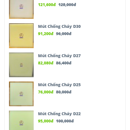
121,600
đ
128,000
đ
Mút Chống Cháy D30
91,200
đ
96,000
đ
Mút Chống Cháy D27
82,080
đ
86,400
đ
Mút Chống Cháy D25
76,000
đ
80,000
đ
Mút Chống Cháy D22
95,000
đ
100,000
đ