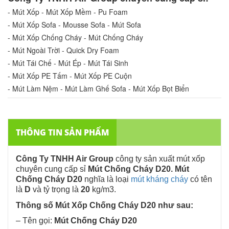
- Mút Xốp - Mút Xốp Mềm - Pu Foam
- Mút Xốp Sofa - Mousse Sofa - Mút Sofa
- Mút Xốp Chống Cháy - Mút Chống Cháy
- Mút Ngoài Trời - Quick Dry Foam
- Mút Tái Chế - Mút Ép - Mút Tái Sinh
- Mút Xốp PE Tấm - Mút Xốp PE Cuộn
- Mút Làm Nệm - Mút Làm Ghế Sofa - Mút Xốp Bọt Biển
THÔNG TIN SẢN PHẨM
Công Ty TNHH Air Group
công ty sản xuất mút xốp
chuyên cung cấp sỉ
Mút Chống Cháy D20. Mút
Chống Cháy D20
nghĩa là loại
mút kháng cháy
có tên
là
D
và tỷ trọng là
20
kg/m3.
Thông số Mút Xốp Chống Cháy D20 như sau:
– Tên gọi:
Mút Chống Cháy D20