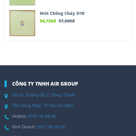
Mút Chống Cháy D18
54,720
đ
57,600
đ
CÔNG TY TNHH AIR GROUP
Số 43, Đường Số 2, Đông Thành
Tân Đông Hiệp, TP Hồ Chí Minh
Hotline:
0782 06 08 08
Kinh Doanh:
0937 08 08 05