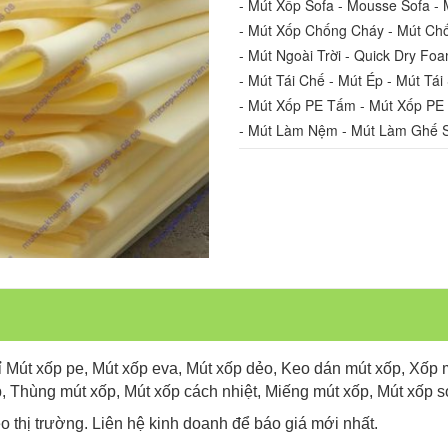
- Mút Xốp Sofa - Mousse Sofa - 
- Mút Xốp Chống Cháy - Mút Ch
- Mút Ngoài Trời - Quick Dry Fo
- Mút Tái Chế - Mút Ép - Mút Tái
- Mút Xốp PE Tấm - Mút Xốp PE
- Mút Làm Nệm - Mút Làm Ghế So
 Mút xốp pe, Mút xốp eva, Mút xốp dẻo, Keo dán mút xốp, Xốp 
Thùng mút xốp, Mút xốp cách nhiệt, Miếng mút xốp, Mút xốp s
eo thị trường. Liên hệ kinh doanh để báo giá mới nhất.