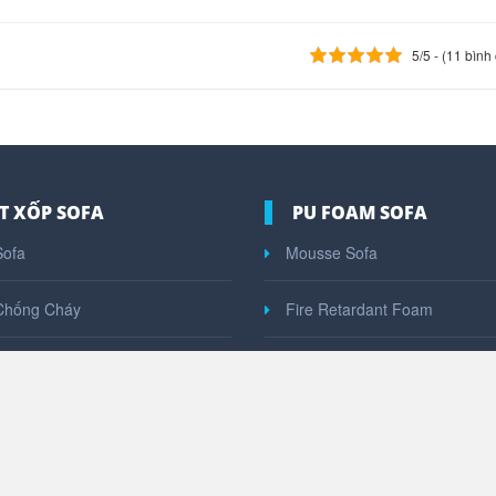
5/5 - (11 bình
T XỐP SOFA
PU FOAM SOFA
ofa
Mousse Sofa
Chống Cháy
Fire Retardant Foam
goài Trời
Quick Dry Foam
Ép
Rebonded Foam
Xốp Pe Foam
Pe Foam