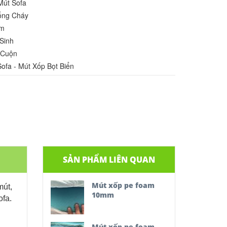
Mút Sofa
ống Cháy
am
 Sinh
 Cuộn
fa - Mút Xốp Bọt Biển
SẢN PHẨM LIÊN QUAN
Mút xốp pe foam
mút,
10mm
ofa.
Mút xốp pe foam