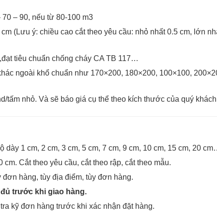
 70 – 90, nếu từ 80-100 m3
0
cm (Lưu ý: chiều cao cắt theo yêu cầu: nhỏ nhất 0.5 cm, lớn nh
,đạt tiêu chuẩn chống cháy CA TB 117…
c khác ngoài khổ chuẩn như 170×200, 180×200, 100×100, 200×2
d/tấm nhỏ. Và sẽ báo giá cụ thể theo kích thước của quý khách
ộ dày 1 cm, 2 cm, 3 cm, 5 cm, 7 cm, 9 cm, 10 cm, 15 cm, 20 c
 cm. Cắt theo yêu cầu, cắt theo rập, cắt theo mẫu.
y đơn hàng, tùy địa điểm, tùy đơn hàng.
đủ trước khi giao hàng.
tra kỹ đơn hàng trước khi xác nhận đặt hàng.