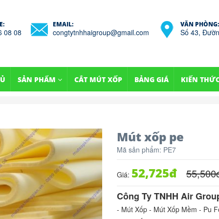
E:
EMAIL:
VĂN PHÒNG:
6 08 08
congtytnhhaigroup@gmail.com
Số 43, Đườn
HỦ
SẢN PHẨM
CẮT MÚT XỐP
BẢNG GIÁ
KIẾN THỨ
Mút xốp pe
Mã sản phẩm:
PE7
52,725
đ
55,500
Giá:
Công Ty TNHH Air Group
- Mút Xốp - Mút Xốp Mềm - Pu 