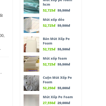
hcm
52,725
đ
55,500
đ
ất
Mút xốp dẻo
52,725
đ
55,500
đ
00,
Bán Mút Xốp Pe
Foam
.
52,725
đ
55,500
đ
Mút xốp foam
52,725
đ
55,500
đ
m…
Cuộn Mút Xốp Pe
Foam
52,250
đ
55,000
đ
Mút Xốp Pe Foam
27,550
đ
29,000
đ