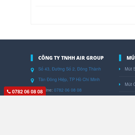
CÔNG TY TNHH AIR GROUP
MÚ
Số 43, Đường Số 2, Đông Thành
Mút S
Tân Đông Hiệp, TP Hồ Chí Minh
Mút 
Hotline:
0782 06 08 08
0782 06 08 08
Mút N
Kinh Doanh:
0937 08 08 05
Website:
airgroup.vn
Mút 
Email:
congtytnhhairgroup@gmail.com
Mút 