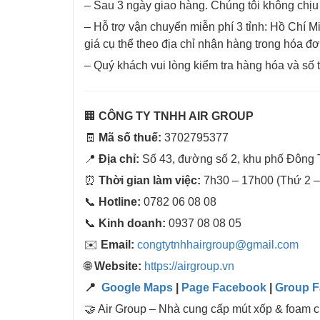
– Sau 3 ngày giao hàng. Chúng tôi không chịu
– Hỗ trợ vận chuyển miễn phí 3 tỉnh: Hồ Chí
giá cụ thể theo địa chỉ nhận hàng trong hóa 
– Quý khách vui lòng kiểm tra hàng hóa và số ti
🏢
CÔNG TY TNHH AIR GROUP
🧾
Mã số thuế:
3702795377
📍
Địa chỉ:
Số 43, đường số 2, khu phố Đông
⏰
Thời gian làm việc:
7h30 – 17h00 (Thứ 2 –
📞
Hotline:
0782 06 08 08
📞
Kinh doanh:
0937 08 08 05
✉️
Email:
congtytnhhairgroup@gmail.com
🌐
Website:
https://airgroup.vn
📍
Google Maps
|
Page Facebook
|
Group 
🤝 Air Group – Nhà cung cấp mút xốp & foam ch