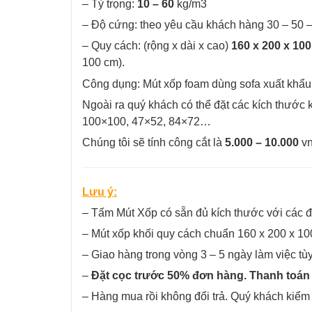
– Tỷ trọng:
10 – 60
kg/m3
– Độ cứng: theo yêu cầu khách hàng 30 – 50 –
– Quy cách: (rộng x dài x cao)
160 x 200 x 10
100 cm).
Công dụng: Mút xốp foam
dùng sofa xuất khẩu
Ngoài ra quý khách có thể đặt các kích thướ
100×100, 47×52, 84×72…
Chúng tôi sẽ tính công cắt là
5.000 – 10.000
vn
Lưu ý:
– Tấm Mút Xốp có sẵn đủ kích thước với các đ
– Mút xốp khối quy cách chuẩn 160 x 200 x 100
– Giao hàng trong vòng 3 – 5 ngày làm việc tù
–
Đặt cọc trước 50% đơn hàng. Thanh toán 
– Hàng mua rồi không đổi trả. Quý khách kiểm 