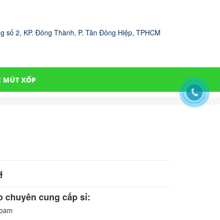
g số 2, KP. Đông Thành, P. Tân Đông Hiệp, TPHCM
C MÚT XỐP
đ
 chuyên cung cấp sỉ:
Foam