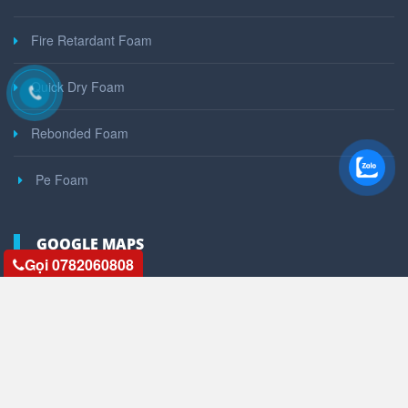
Fire Retardant Foam
Quick Dry Foam
Rebonded Foam
Pe Foam
GOOGLE MAPS
Gọi 0782060808