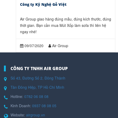
Công ty Kỹ Nghệ Gỗ Việt
Air Group giao hàng đúng mẫu, đúng kích thước, đúng
thời gian. Bạn cần mua Mút Xốp làm sofa thì liên hệ
ngay nhé!
09/07/2020
Air Group
CÔNG TY TNHH AIR GROUP
Số 43, Đường Số 2, Đông Thành
Tân Đông Hiệp, TP Hồ Chí Minh
Hotline:
0782 06 08 08
Kinh Doanh:
0937 08 08 05
Website:
airgroup.vn