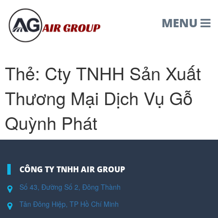
MENU
Thẻ:
Cty TNHH Sản Xuất
Thương Mại Dịch Vụ Gỗ
Quỳnh Phát
CÔNG TY TNHH AIR GROUP
Số 43, Đường Số 2, Đông Thành
Tân Đông Hiệp, TP Hồ Chí Minh