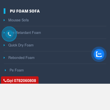
PU FOAM SOFA
Mousse Sofa
Fire Retardant Foam
Quick Dry Foam
Rebonded Foam
Pe Foam
Gọi 0782060808
GOOGLE MAPS