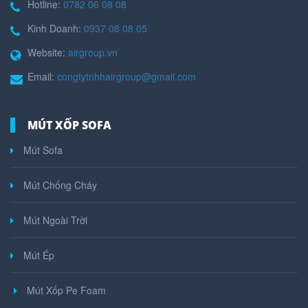
Hotline:
0782 06 08 08
Kinh Doanh:
0937 08 08 05
Website:
airgroup.vn
Email:
congtytnhhairgroup@gmail.com
MÚT XỐP SOFA
Mút Sofa
Mút Chống Cháy
Mút Ngoài Trời
Mút Ép
Mút Xốp Pe Foam