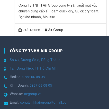
Công Ty TNHH Air Group công ty sản xuất mút xốp
chuyên cung cấp sỉ Foam quick dry, Quick dry foam,
Bọt khô nhanh, Mousse ...
21/01/2025
Air Group
CÔNG TY TNHH AIR GROUP
Số 43, Đường Số 2, Đông Thành
Tân Đông Hiệp, TP Hồ Chí Minh
Hotline:
0782 06 08 08
Kinh Doanh:
0937 08 08 05
Website:
airgroup.vn
Email:
congtytnhhairgroup@gmail.com