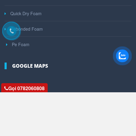
Quick Dry Foam
Rebonded Foam
Pe Foam
GOOGLE MAPS
Gọi 0782060808