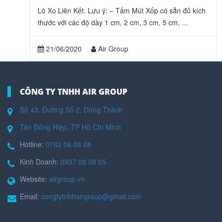
Lò Xo Liên Kết. Lưu ý: – Tấm Mút Xốp có sẵn đủ kích
thước với các độ dày 1 cm, 2 cm, 3 cm, 5 cm, ...
21/06/2020
Air Group
CÔNG TY TNHH AIR GROUP
Số 43, Đường Số 2, Đông Thành
Tân Đông Hiệp, TP Hồ Chí Minh
Hotline:
0782 06 08 08
Kinh Doanh:
0937 08 08 05
Website:
airgroup.vn
Email:
congtytnhhairgroup@gmail.com