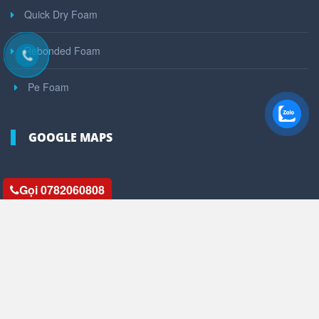
Quick Dry Foam
Rebonded Foam
Pe Foam
GOOGLE MAPS
Gọi 0782060808