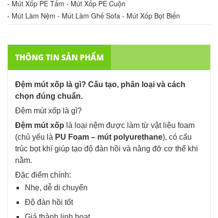
- Mút Xốp PE Tấm - Mút Xốp PE Cuộn
- Mút Làm Nệm - Mút Làm Ghế Sofa - Mút Xốp Bọt Biển
THÔNG TIN SẢN PHẨM
Đệm mút xốp là gì? Cấu tạo, phân loại và cách
chọn đúng chuẩn.
Đệm mút xốp là gì?
Đệm mút xốp
là loại nệm được làm từ vật liệu foam
(chủ yếu là
PU Foam – mút polyurethane
), có cấu
trúc bọt khí giúp tạo độ đàn hồi và nâng đỡ cơ thể khi
nằm.
Đặc điểm chính:
Nhẹ, dễ di chuyển
Độ đàn hồi tốt
Giá thành linh hoạt