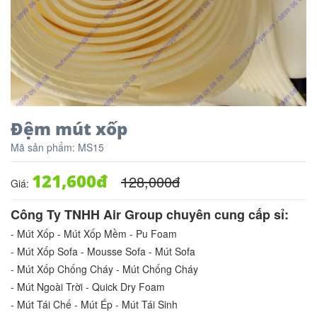
Đệm mút xốp
Mã sản phẩm:
MS15
121,600
đ
128,000
đ
Giá:
Công Ty TNHH Air Group chuyên cung cấp sỉ:
- Mút Xốp - Mút Xốp Mềm - Pu Foam
- Mút Xốp Sofa - Mousse Sofa - Mút Sofa
- Mút Xốp Chống Cháy - Mút Chống Cháy
- Mút Ngoài Trời - Quick Dry Foam
- Mút Tái Chế - Mút Ép - Mút Tái Sinh