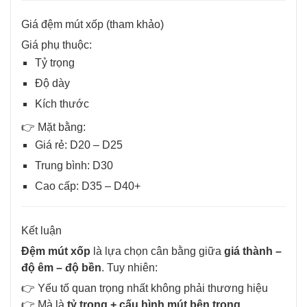
Giá đệm mút xốp (tham khảo)
Giá phụ thuộc:
Tỷ trọng
Độ dày
Kích thước
👉 Mặt bằng:
Giá rẻ: D20 – D25
Trung bình: D30
Cao cấp: D35 – D40+
Kết luận
Đệm mút xốp
là lựa chọn cân bằng giữa
giá thành –
độ êm – độ bền
. Tuy nhiên:
👉 Yếu tố quan trọng nhất không phải thương hiệu
👉 Mà là
tỷ trọng + cấu hình mút bên trong