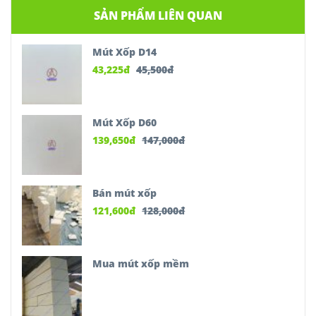
SẢN PHẨM LIÊN QUAN
Mút Xốp D14
43,225
đ
45,500
đ
Mút Xốp D60
139,650
đ
147,000
đ
Bán mút xốp
121,600
đ
128,000
đ
Mua mút xốp mềm