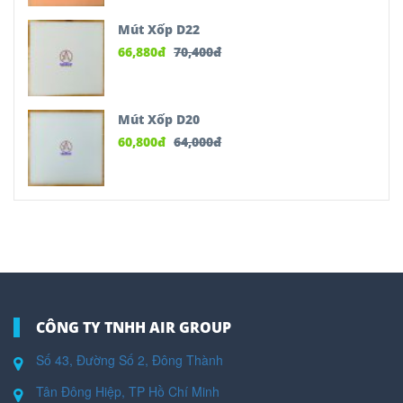
Mút Xốp D22
66,880
đ
70,400
đ
Mút Xốp D20
60,800
đ
64,000
đ
CÔNG TY TNHH AIR GROUP
Số 43, Đường Số 2, Đông Thành
Tân Đông Hiệp, TP Hồ Chí Minh