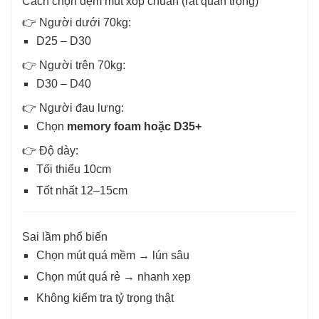
Cách chọn đệm mút xốp chuẩn (rất quan trọng)
👉 Người dưới 70kg:
D25 – D30
👉 Người trên 70kg:
D30 – D40
👉 Người đau lưng:
Chọn
memory foam hoặc D35+
👉 Độ dày:
Tối thiểu 10cm
Tốt nhất 12–15cm
Sai lầm phổ biến
Chọn mút quá mềm → lún sâu
Chọn mút quá rẻ → nhanh xẹp
Không kiểm tra tỷ trọng thật