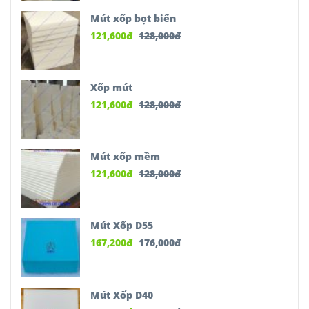
Mút xốp bọt biển
121,600
đ
128,000
đ
Xốp mút
121,600
đ
128,000
đ
Mút xốp mềm
121,600
đ
128,000
đ
Mút Xốp D55
167,200
đ
176,000
đ
Mút Xốp D40