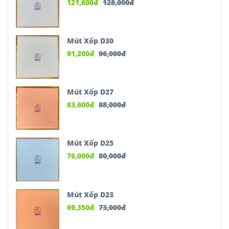
121,600
đ
128,000
đ
Mút Xốp D30
91,200
đ
96,000
đ
Mút Xốp D27
83,600
đ
88,000
đ
Mút Xốp D25
76,000
đ
80,000
đ
Mút Xốp D23
69,350
đ
73,000
đ