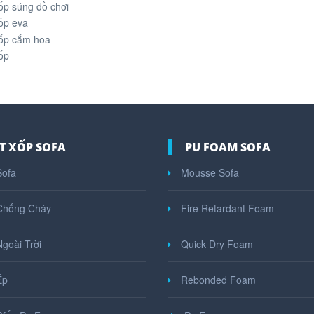
ốp súng đồ chơi
ốp eva
ốp cắm hoa
ốp
T XỐP SOFA
PU FOAM SOFA
ofa
Mousse Sofa
Chống Cháy
Fire Retardant Foam
goài Trời
Quick Dry Foam
Ép
Rebonded Foam