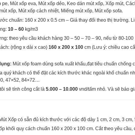
 pe, Mút xốp eva, Mút xốp dẻo, Keo dán mút xốp, Xốp mút, Cá
út xốp, Mút xốp cách nhiệt, Miếng mút xốp, Mút xốp sofa.
hước chuẩn:
160 x 200 x 0.5 cm – Giá thay đổi theo thị trường. 
ọng:
10 – 60
kg/m3
ng: theo yêu cầu khách hàng 30 – 50 – 70 – 90, nếu từ 80-100
ách: (rộng x dài x cao)
160 x 200 x 100
cm (Lưu ý: chiều cao cắ
dụng:
Mút xốp foam
dùng sofa xuất khẩu,đạt tiêu chuẩn chống
a quý khách có thể đặt các kích thước khác ngoài khổ chuẩn 
0, 47×52, 84×72…
ôi sẽ tính công cắt là
5.000 – 10.000
vnd/tấm nhỏ. Và sẽ báo gi
út Xốp có sẵn đủ kích thước với các độ dày 1 cm, 2 cm, 3 cm,
ốp khối quy cách chuẩn 160 x 200 x 100 cm. Cắt theo yêu cầu, c