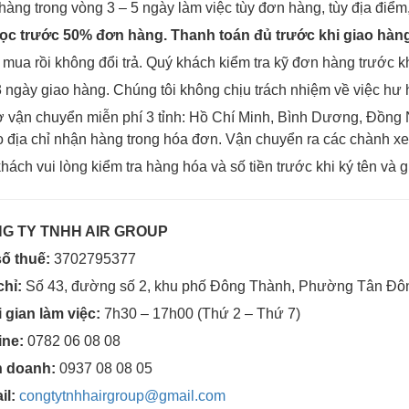
hàng trong vòng 3 – 5 ngày làm việc tùy đơn hàng, tùy địa điểm
ọc trước 50% đơn hàng. Thanh toán đủ trước khi giao hàng
mua rồi không đổi trả. Quý khách kiểm tra kỹ đơn hàng trước k
 ngày giao hàng. Chúng tôi không chịu trách nhiệm về việc hư
ợ vận chuyển miễn phí 3 tỉnh: Hồ Chí Minh, Bình Dương, Đồng
o địa chỉ nhận hàng trong hóa đơn. Vận chuyển ra các chành x
hách vui lòng kiểm tra hàng hóa và số tiền trước khi ký tên và g
G TY TNHH AIR GROUP
ố thuế:
3702795377
chỉ:
Số 43, đường số 2, khu phố Đông Thành, Phường Tân Đôn
 gian làm việc:
7h30 – 17h00 (Thứ 2 – Thứ 7)
ine:
0782 06 08 08
h doanh:
0937 08 08 05
il:
congtytnhhairgroup@gmail.com