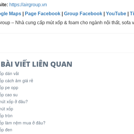
ite:
https://airgroup.vn
gle Maps
|
Page Facebook
|
Group Facebook
|
YouTube
|
T
Group – Nhà cung cấp mút xốp & foam cho ngành nội thất, sofa 
 BÀI VIẾT LIÊN QUAN
ốp dán vải
ốp cách âm giá rẻ
ốp pe opp
ốp cao su
út xốp ở đâu?
út xốp
ốp tròn
ốp làm nệm mua ở đâu?
ốp đen