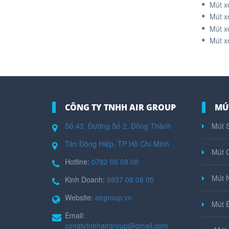
Mút x
Mút x
Mút x
Mút x
CÔNG TY TNHH AIR GROUP
MÚ
Số 43, Đường Số 2, Đông Thành
Mút S
Tân Đông Hiệp, TP Hồ Chí Minh
Mút 
Hotline:
0782 06 08 08
Mút N
Kinh Doanh:
0937 08 08 05
Website:
airgroup.vn
Mút 
Email:
congtytnhhairgroup@gmail.com