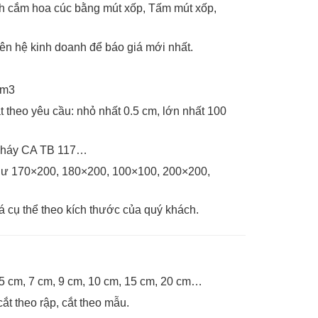
ch cắm hoa cúc bằng mút xốp, Tấm mút xốp,
Liên hệ kinh doanh để báo giá mới nhất.
 m3
t theo yêu cầu: nhỏ nhất 0.5 cm, lớn nhất 100
 cháy CA TB 117…
như 170×200, 180×200, 100×100, 200×200,
á cụ thể theo kích thước của quý khách.
 5 cm, 7 cm, 9 cm, 10 cm, 15 cm, 20 cm…
ắt theo rập, cắt theo mẫu.