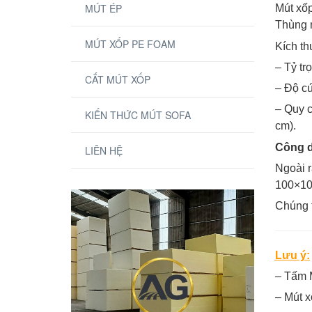
MÚT ÉP
Mút xốp
Thùng m
MÚT XỐP PE FOAM
Kích t
– Tỷ tr
CẮT MÚT XỐP
– Độ cứ
– Quy c
KIẾN THỨC MÚT SOFA
cm).
Công 
LIÊN HỆ
Ngoài r
100×10
Chúng t
Lưu ý:
– Tấm M
– Mút x