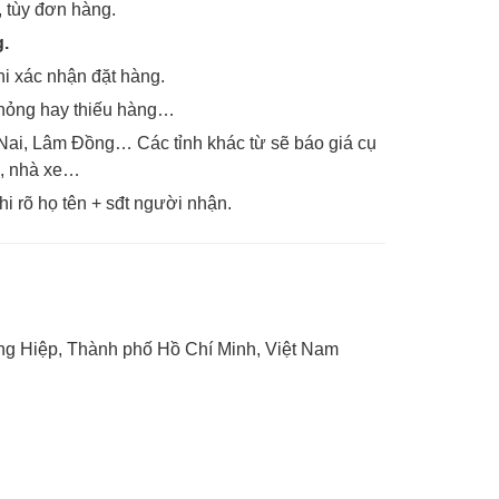
, tùy đơn hàng.
.
hi xác nhận đặt hàng.
 hỏng hay thiếu hàng…
 Nai, Lâm Đồng… Các tỉnh khác từ sẽ báo giá cụ
e, nhà xe…
hi rõ họ tên + sđt người nhận.
g Hiệp, Thành phố Hồ Chí Minh, Việt Nam