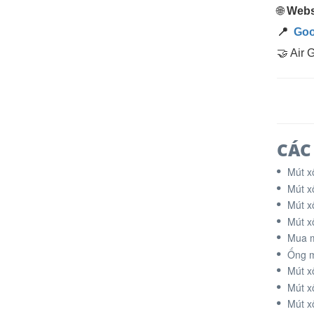
🌐
Webs
📍
Goo
🤝 Air 
CÁC
Mút x
Mút x
Mút x
Mút x
Mua m
Ống m
Mút x
Mút x
Mút x