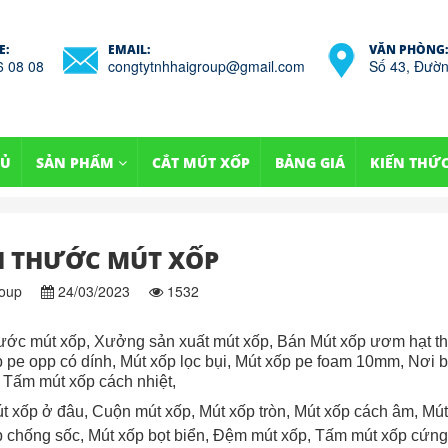
E:
EMAIL:
VĂN PHÒNG:
6 08 08
congtytnhhaigroup@gmail.com
Số 43, Đườn
HỦ
SẢN PHẨM
CẮT MÚT XỐP
BẢNG GIÁ
KIẾN THỨ
H THƯỚC MÚT XỐP
oup
24/03/2023
1532
ước mút xốp, Xưởng sản xuất mút xốp, Bán Mút xốp ươm hạt th
 pe opp có dính, Mút xốp lọc bụi, Mút xốp pe foam 10mm, Nơi 
 Tấm mút xốp cách nhiệt,
 xốp ở đâu, Cuộn mút xốp, Mút xốp tròn, Mút xốp cách âm, Mú
 chống sốc, Mút xốp bọt biển, Đệm mút xốp, Tấm mút xốp cứng