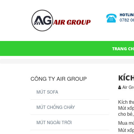
HOTLIN
0782 0
TRANG C
KÍC
CÔNG TY AIR GROUP
Air Gr
MÚT SOFA
Kích th
MÚT CHỐNG CHÁY
Mút xốp
cho bé,
MÚT NGOÀI TRỜI
Mua mút
Mút xốp