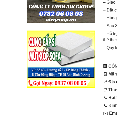
– Giao 
–
Đặt c
– Hàng 
– Sau 3
– Hỗ tr
thể the
– Quý k
🏢
CÔN
🧾
Mã s
📍
Địa 
⏰
Thời
📞
Hotl
📞
Kin
✉️
Ema