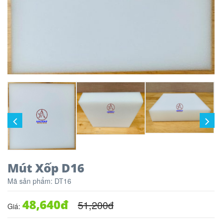
Mút Xốp D16
Mã sản phẩm:
DT16
48,640
đ
51,200
đ
Giá: