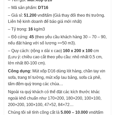
– Mã sản phẩm:
DT16
– Giá sỉ:
51.200
vnđ/tấm (Giá thay đổi theo thị trường.
Liên hệ kinh doanh để báo giá mới nhất)
– Tỷ trọng:
16
kg/m3
– Độ cứng:
45
(theo yêu cầu khách hàng 30 – 70 – 90,
nếu đặt hàng với số lượng >=50 m3).
– Quy cách: (rộng x dài x cao)
160 x 200 x 100
cm
(Lưu ý: chiều cao cắt theo yêu cầu: nhỏ nhất 0.5 cm,
lớn nhất 80-100 cm).
Công dụng:
Mút xốp D16 dùng lót hàng, chần tay vịn
sofa, trang trí tường, mút xốp lau bảng, sofa cà phê,
tấm đệm quỳ trong các chùa…
Ngoài ra quý khách có thể đặt các kích thước khác
ngoài khổ chuẩn như 170×200, 180×200, 100×100,
200×200, 100×100, 47×52, 84×72…
Chúng tôi sẽ tính công cắt là
5.000 – 10.000
vnd/tấm