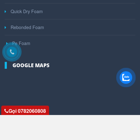
Quick Dry Foam
Rebonded Foam
Pe Foam
GOOGLE MAPS
Gọi 0782060808