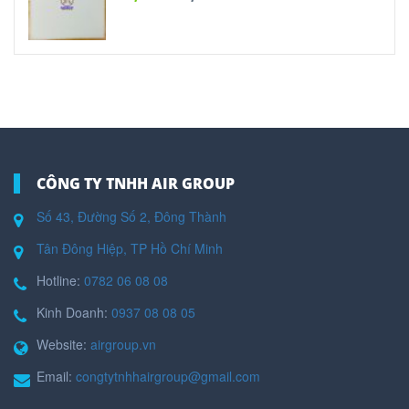
CÔNG TY TNHH AIR GROUP
Số 43, Đường Số 2, Đông Thành
Tân Đông Hiệp, TP Hồ Chí Minh
Hotline:
0782 06 08 08
Kinh Doanh:
0937 08 08 05
Website:
airgroup.vn
Email:
congtytnhhairgroup@gmail.com