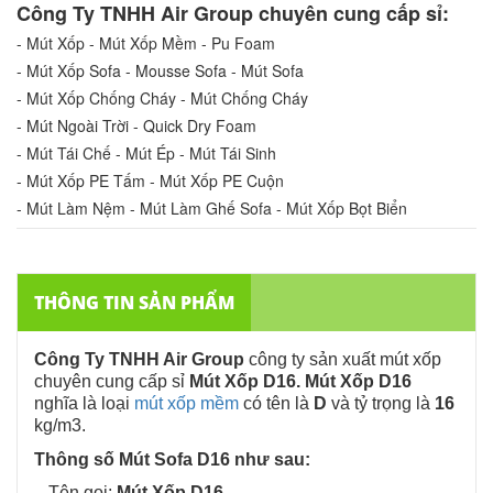
Công Ty TNHH Air Group chuyên cung cấp sỉ:
- Mút Xốp - Mút Xốp Mềm - Pu Foam
- Mút Xốp Sofa - Mousse Sofa - Mút Sofa
- Mút Xốp Chống Cháy - Mút Chống Cháy
- Mút Ngoài Trời - Quick Dry Foam
- Mút Tái Chế - Mút Ép - Mút Tái Sinh
- Mút Xốp PE Tấm - Mút Xốp PE Cuộn
- Mút Làm Nệm - Mút Làm Ghế Sofa - Mút Xốp Bọt Biển
THÔNG TIN SẢN PHẨM
Công Ty TNHH Air Group
công ty sản xuất mút xốp
chuyên cung cấp sỉ
Mút Xốp D16. Mút Xốp D16
nghĩa là loại
mút xốp mềm
có tên là
D
và tỷ trọng là
16
kg/m3.
Thông số Mút Sofa D16 như sau:
– Tên gọi:
Mút Xốp D16