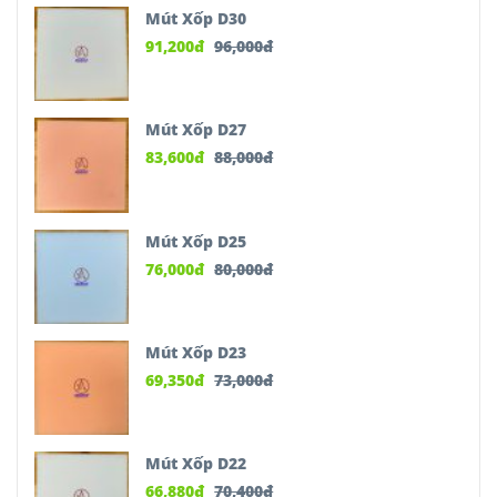
Mút Xốp D30
91,200
đ
96,000
đ
Mút Xốp D27
83,600
đ
88,000
đ
Mút Xốp D25
76,000
đ
80,000
đ
Mút Xốp D23
69,350
đ
73,000
đ
Mút Xốp D22
66,880
đ
70,400
đ