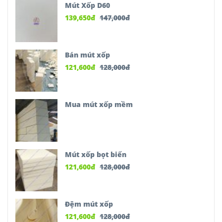
Mút Xốp D60
139,650
đ
147,000
đ
Bán mút xốp
121,600
đ
128,000
đ
Mua mút xốp mềm
Mút xốp bọt biển
121,600
đ
128,000
đ
Đệm mút xốp
121,600
đ
128,000
đ