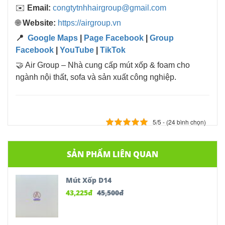
✉️
Email:
congtytnhhairgroup@gmail.com
🌐
Website:
https://airgroup.vn
📍
Google Maps
|
Page Facebook
|
Group
Facebook
|
YouTube
|
TikTok
🤝 Air Group – Nhà cung cấp mút xốp & foam cho
ngành nội thất, sofa và sản xuất công nghiệp.
5/5 - (24 bình chọn)
SẢN PHẨM LIÊN QUAN
Mút Xốp D14
43,225
đ
45,500
đ